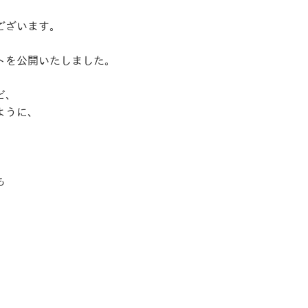
ございます。
トを公開いたしました。
ど、
ように、
も
。